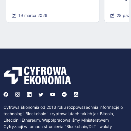
19 marca 2026
28 paź
Cyfrowa Ekonomia od 2013 roku rozpowszechnia informacje o
technologii Blockchain i kryptowalutach takich jak Bitcoin,
Litecoin i Ethereum. Współpracowaliśmy Ministerstwem
Cyfryzacji w ramach strumienia "Blockchain/DLT i waluty