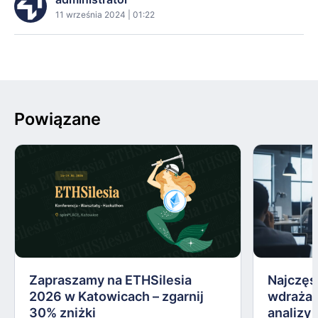
11 września 2024 | 01:22
Powiązane
Zapraszamy na ETHSilesia
Najczęs
2026 w Katowicach – zgarnij
wdrażan
30% zniżki
analizy