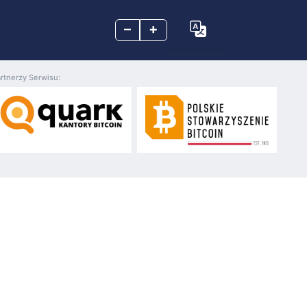
–
+
rtnerzy Serwisu: