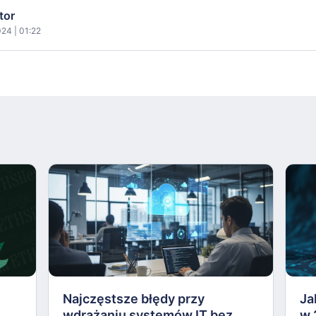
tor
24 | 01:22
Najczęstsze błędy przy
Ja
wdrażaniu systemów IT bez
w 