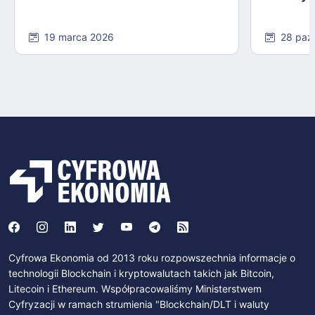
19 marca 2026
28 paź
Cyfrowa Ekonomia od 2013 roku rozpowszechnia informacje o
technologii Blockchain i kryptowalutach takich jak Bitcoin,
Litecoin i Ethereum. Współpracowaliśmy Ministerstwem
Cyfryzacji w ramach strumienia "Blockchain/DLT i waluty