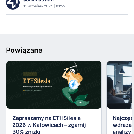
11 września 2024 | 01:22
Powiązane
Zapraszamy na ETHSilesia
Najczęs
2026 w Katowicach – zgarnij
wdrażan
30% zniżki
analizy