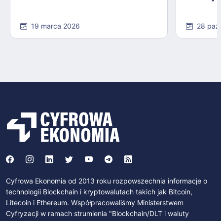
19 marca 2026
28 paź
Cyfrowa Ekonomia od 2013 roku rozpowszechnia informacje o
technologii Blockchain i kryptowalutach takich jak Bitcoin,
Litecoin i Ethereum. Współpracowaliśmy Ministerstwem
Cyfryzacji w ramach strumienia "Blockchain/DLT i waluty