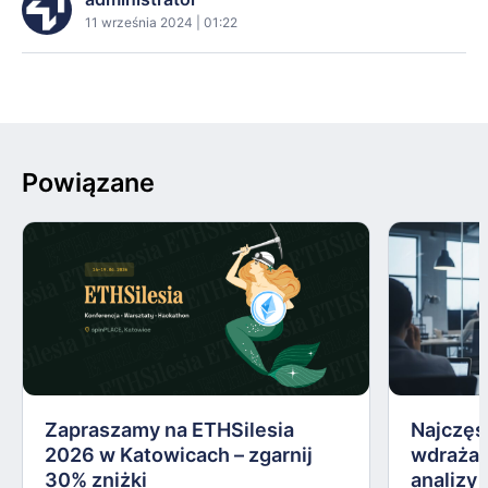
11 września 2024 | 01:22
Powiązane
Zapraszamy na ETHSilesia
Najczęs
2026 w Katowicach – zgarnij
wdrażan
30% zniżki
analizy