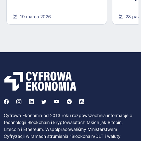
19 marca 2026
28 paź
Cyfrowa Ekonomia od 2013 roku rozpowszechnia informacje o
technologii Blockchain i kryptowalutach takich jak Bitcoin,
Litecoin i Ethereum. Współpracowaliśmy Ministerstwem
Cyfryzacji w ramach strumienia "Blockchain/DLT i waluty