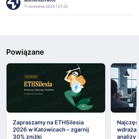
11 września 2024 | 01:22
Powiązane
Zapraszamy na ETHSilesia
Najczęs
2026 w Katowicach – zgarnij
wdrażan
30% zniżki
analizy