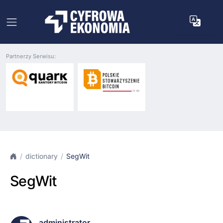
Partnerzy Serwisu:
dictionary
SegWit
SegWit
administrator