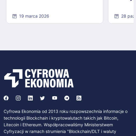
19 marca 2026
28 paź
Cyfrowa Ekonomia od 2013 roku rozpowszechnia informacje o
technologii Blockchain i kryptowalutach takich jak Bitcoin,
Litecoin i Ethereum. Współpracowaliśmy Ministerstwem
Cyfryzacji w ramach strumienia "Blockchain/DLT i waluty