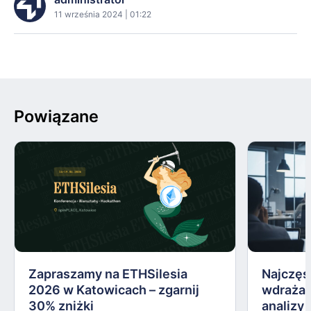
11 września 2024 | 01:22
Powiązane
Zapraszamy na ETHSilesia
Najczęs
2026 w Katowicach – zgarnij
wdrażan
30% zniżki
analizy