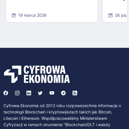
19 marca 2026
28 paź
Cyfrowa Ekonomia od 2013 roku rozpowszechnia informacje o
technologii Blockchain i kryptowalutach takich jak Bitcoin,
Litecoin i Ethereum. Współpracowaliśmy Ministerstwem
Cyfryzacji w ramach strumienia "Blockchain/DLT i waluty