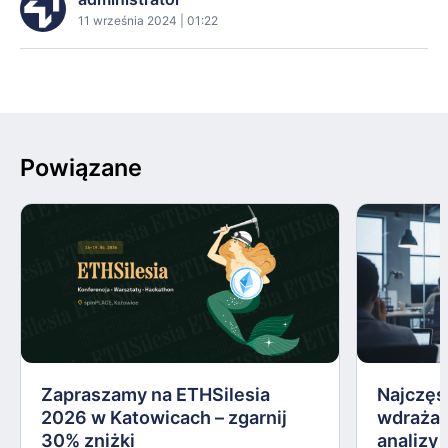
11 września 2024 | 01:22
Powiązane
Zapraszamy na ETHSilesia
Najczęs
2026 w Katowicach – zgarnij
wdrażan
30% zniżki
analizy