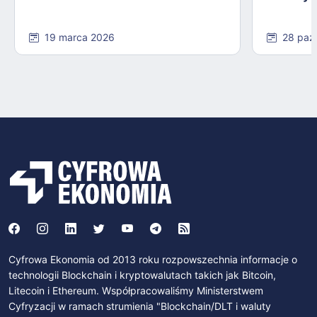
19 marca 2026
28 paź
Cyfrowa Ekonomia od 2013 roku rozpowszechnia informacje o
technologii Blockchain i kryptowalutach takich jak Bitcoin,
Litecoin i Ethereum. Współpracowaliśmy Ministerstwem
Cyfryzacji w ramach strumienia "Blockchain/DLT i waluty