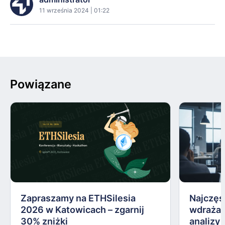
11 września 2024 | 01:22
Powiązane
Zapraszamy na ETHSilesia
Najczęs
2026 w Katowicach – zgarnij
wdrażan
30% zniżki
analizy