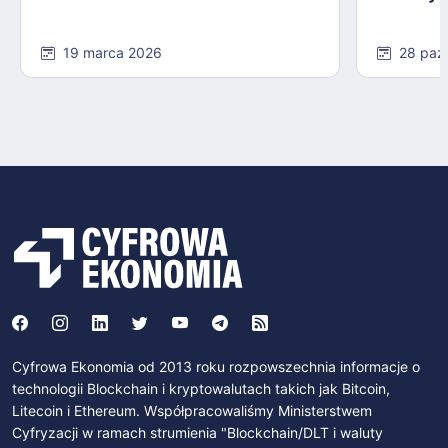
19 marca 2026
28 paź
Cyfrowa Ekonomia od 2013 roku rozpowszechnia informacje o
technologii Blockchain i kryptowalutach takich jak Bitcoin,
Litecoin i Ethereum. Współpracowaliśmy Ministerstwem
Cyfryzacji w ramach strumienia "Blockchain/DLT i waluty