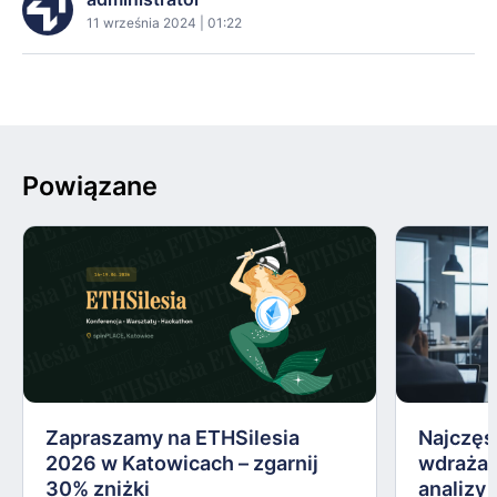
11 września 2024 | 01:22
Powiązane
Zapraszamy na ETHSilesia
Najczęs
2026 w Katowicach – zgarnij
wdrażan
30% zniżki
analizy