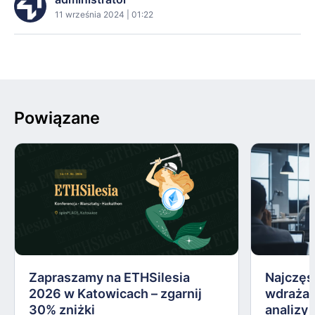
11 września 2024 | 01:22
Powiązane
Zapraszamy na ETHSilesia
Najczęs
2026 w Katowicach – zgarnij
wdrażan
30% zniżki
analizy