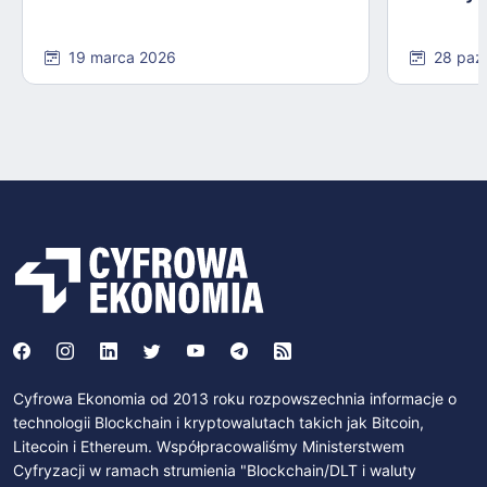
19 marca 2026
28 paź
Cyfrowa Ekonomia od 2013 roku rozpowszechnia informacje o
technologii Blockchain i kryptowalutach takich jak Bitcoin,
Litecoin i Ethereum. Współpracowaliśmy Ministerstwem
Cyfryzacji w ramach strumienia "Blockchain/DLT i waluty