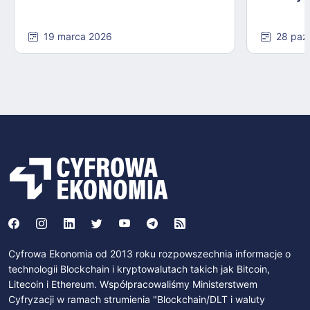
19 marca 2026
28 paź
Cyfrowa Ekonomia od 2013 roku rozpowszechnia informacje o
technologii Blockchain i kryptowalutach takich jak Bitcoin,
Litecoin i Ethereum. Współpracowaliśmy Ministerstwem
Cyfryzacji w ramach strumienia "Blockchain/DLT i waluty