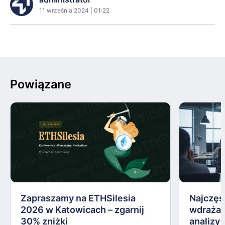
11 września 2024 | 01:22
Powiązane
Zapraszamy na ETHSilesia
Najczęs
2026 w Katowicach – zgarnij
wdrażan
30% zniżki
analizy