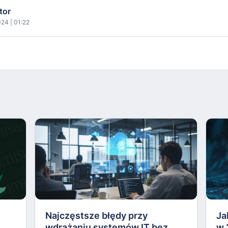
tor
24 | 01:22
Najczęstsze błędy przy
Ja
wdrażaniu systemów IT bez
w 