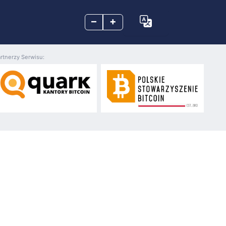
–
+
rtnerzy Serwisu: