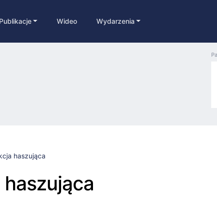
Publikacje
Wideo
Wydarzenia
Pa
kcja haszująca
 haszująca