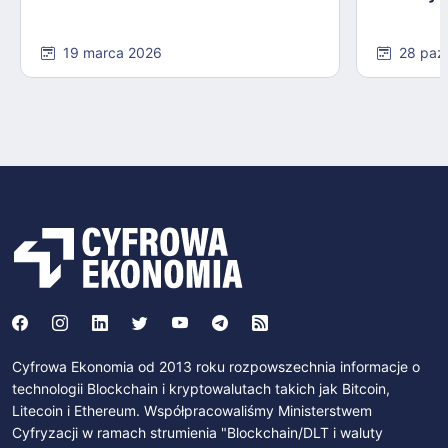
19 marca 2026
28 paź
Cyfrowa Ekonomia od 2013 roku rozpowszechnia informacje o
technologii Blockchain i kryptowalutach takich jak Bitcoin,
Litecoin i Ethereum. Współpracowaliśmy Ministerstwem
Cyfryzacji w ramach strumienia "Blockchain/DLT i waluty