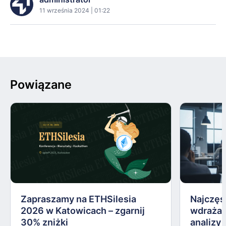
11 września 2024 | 01:22
Powiązane
Zapraszamy na ETHSilesia
Najczęs
2026 w Katowicach – zgarnij
wdrażan
30% zniżki
analizy