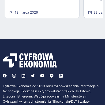
19 marca 2026
28 paź
Cyfrowa Ekonomia od 2013 roku rozpowszechnia informacje o
technologii Blockchain i kryptowalutach takich jak Bitcoin,
Litecoin i Ethereum. Współpracowaliśmy Ministerstwem
Cyfryzacji w ramach strumienia "Blockchain/DLT i waluty