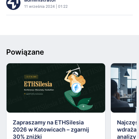
11 września 2024 | 01:22
Powiązane
Zapraszamy na ETHSilesia
Najczęs
2026 w Katowicach – zgarnij
wdrażan
30% zniżki
analizy