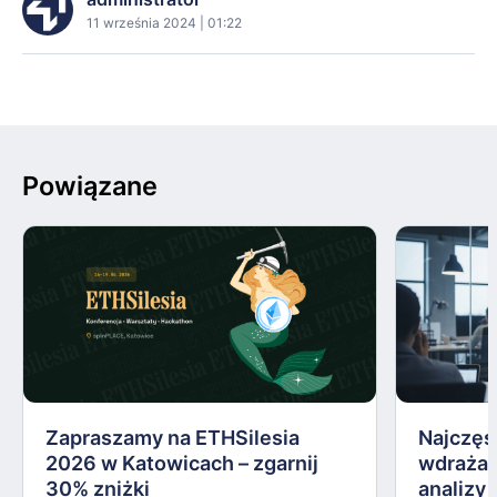
11 września 2024 | 01:22
Powiązane
Zapraszamy na ETHSilesia
Najczęs
2026 w Katowicach – zgarnij
wdrażan
30% zniżki
analizy