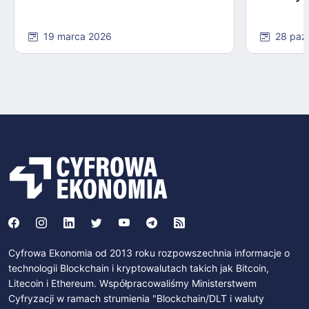
19 marca 2026
28 paź
Cyfrowa Ekonomia od 2013 roku rozpowszechnia informacje o
technologii Blockchain i kryptowalutach takich jak Bitcoin,
Litecoin i Ethereum. Współpracowaliśmy Ministerstwem
Cyfryzacji w ramach strumienia "Blockchain/DLT i waluty