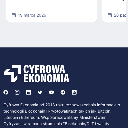
19 marca 2026
28 paź
Cyfrowa Ekonomia od 2013 roku rozpowszechnia informacje o
technologii Blockchain i kryptowalutach takich jak Bitcoin,
Litecoin i Ethereum. Współpracowaliśmy Ministerstwem
Cyfryzacji w ramach strumienia "Blockchain/DLT i waluty