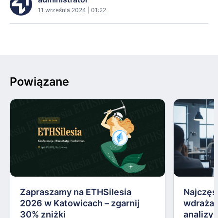
11 września 2024 | 01:22
Powiązane
Zapraszamy na ETHSilesia
Najczęs
2026 w Katowicach – zgarnij
wdrażan
30% zniżki
analizy