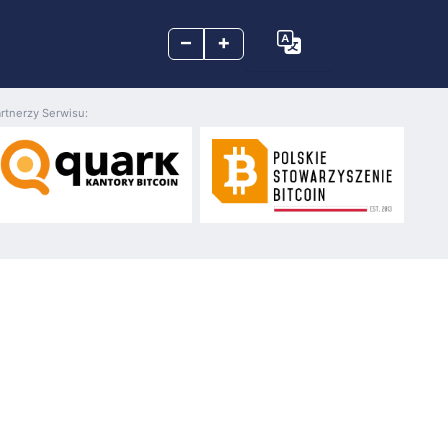
–
+
rtnerzy Serwisu: