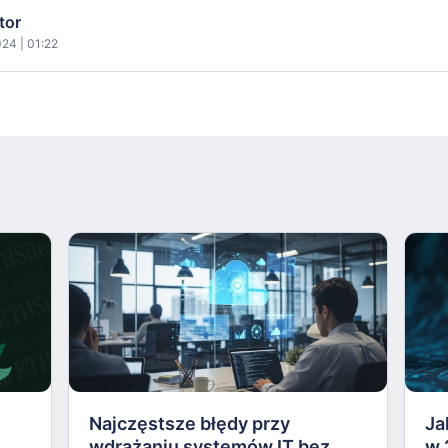
tor
24 | 01:22
Najczęstsze błędy przy
Ja
wdrażaniu systemów IT bez
w 