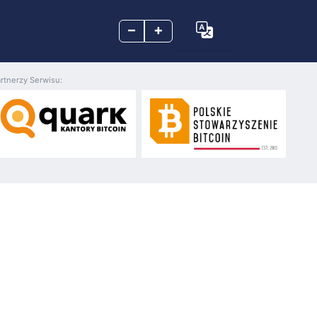
–
+
rtnerzy Serwisu: