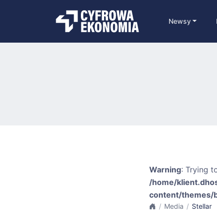
Newsy
Warning
: Trying t
/home/klient.dho
content/themes/
Media
Stellar