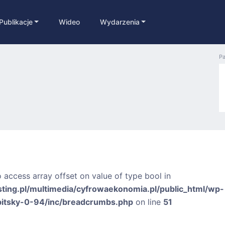
Publikacje
Wideo
Wydarzenia
Pa
o access array offset on value of type bool in
sting.pl/multimedia/cyfrowaekonomia.pl/public_html/wp-
bitsky-0-94/inc/breadcrumbs.php
on line
51