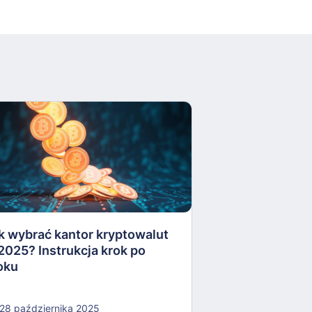
Apel do Prezyd
zawetowanie U
kryptoaktywów
k wybrać kantor kryptowalut
16 października
2025? Instrukcja krok po
oku
28 października 2025