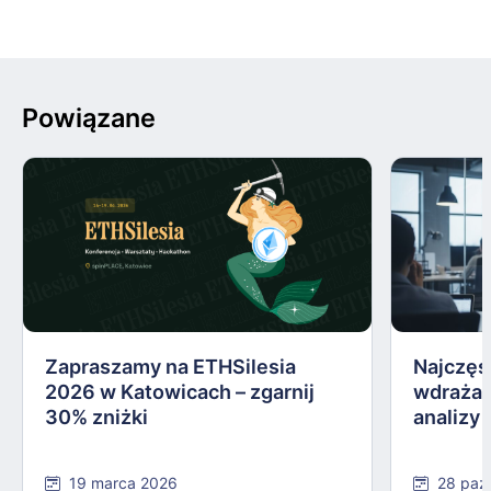
Powiązane
Zapraszamy na ETHSilesia
Najczęs
2026 w Katowicach – zgarnij
wdrażan
30% zniżki
analizy
19 marca 2026
28 paź