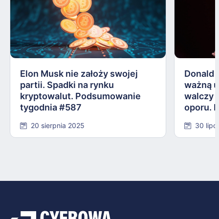
Elon Musk nie założy swojej
Donald 
partii. Spadki na rynku
ważną 
kryptowalut. Podsumowanie
walczy 
tygodnia #587
oporu. 
#584
20 sierpnia 2025
30 lipc