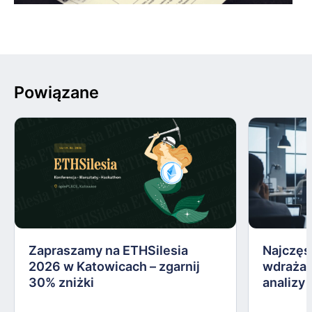
Powiązane
Zapraszamy na ETHSilesia
Najczęs
2026 w Katowicach – zgarnij
wdrażan
30% zniżki
analizy