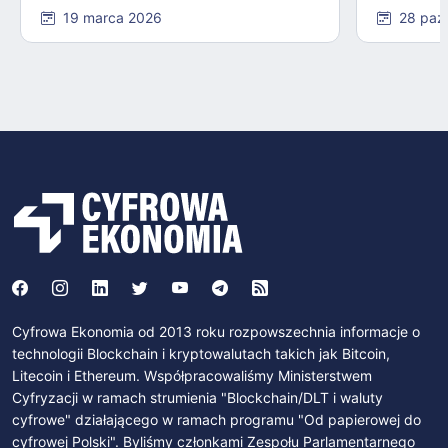
19 marca 2026
28 paź
Cyfrowa Ekonomia od 2013 roku rozpowszechnia informacje o
technologii Blockchain i kryptowalutach takich jak Bitcoin,
Litecoin i Ethereum. Współpracowaliśmy Ministerstwem
Cyfryzacji w ramach strumienia "Blockchain/DLT i waluty
cyfrowe" działającego w ramach programu "Od papierowej do
cyfrowej Polski". Byliśmy członkami Zespołu Parlamentarnego