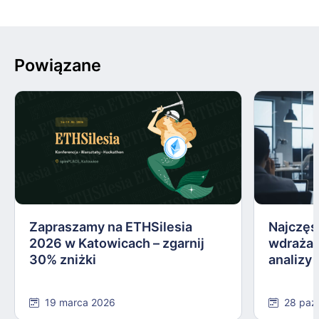
Powiązane
Zapraszamy na ETHSilesia
Najczęs
2026 w Katowicach – zgarnij
wdrażan
30% zniżki
analizy
19 marca 2026
28 paź