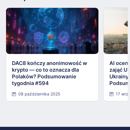
DAC8 kończy anonimowość w
AI ocen
krypto — co to oznacza dla
zająć U
Polaków? Podsumowanie
Ukrainy
tygodnia #594
Podsumo
08 października 2025
17 wrz