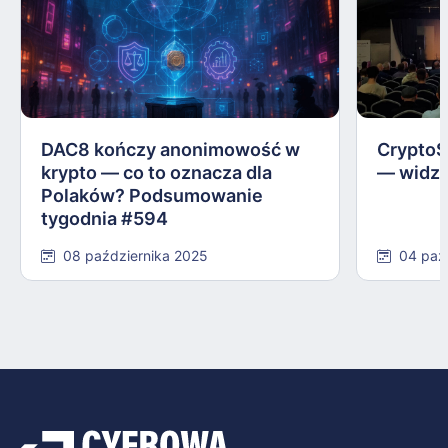
DAC8 kończy anonimowość w
CryptoS
krypto — co to oznacza dla
— widzi
Polaków? Podsumowanie
tygodnia #594
08 października 2025
04 paź