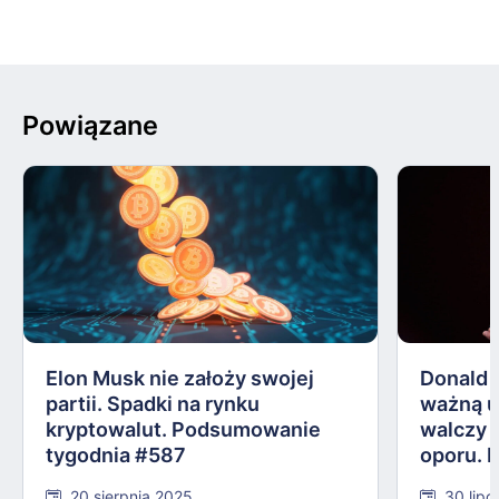
Powiązane
Elon Musk nie założy swojej
Donald 
partii. Spadki na rynku
ważną 
kryptowalut. Podsumowanie
walczy 
tygodnia #587
oporu. 
#584
20 sierpnia 2025
30 lipc