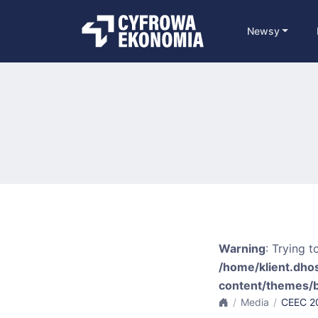
Newsy
Warning
: Trying t
/home/klient.dho
content/themes/
Media
CEEC 20