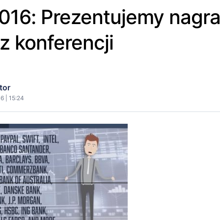
16: Prezentujemy nagran
 z konferencji
tor
6 | 15:24