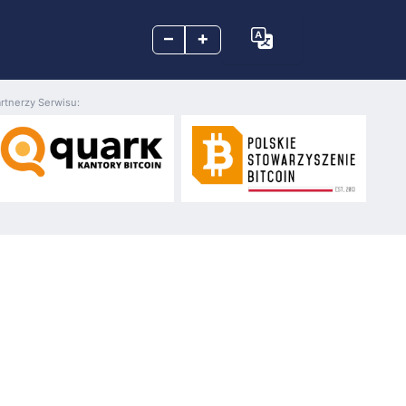
–
+
rtnerzy Serwisu: