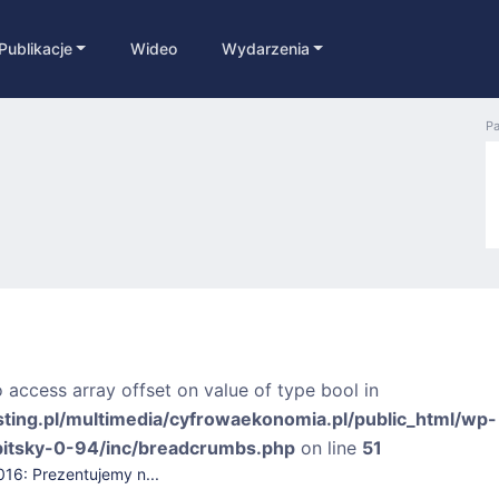
Publikacje
Wideo
Wydarzenia
Pa
o access array offset on value of type bool in
sting.pl/multimedia/cyfrowaekonomia.pl/public_html/wp-
bitsky-0-94/inc/breadcrumbs.php
on line
51
16: Prezentujemy n...