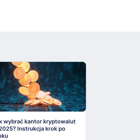
Apel do Prezyd
zawetowanie U
kryptoaktywów
k wybrać kantor kryptowalut
16 października
2025? Instrukcja krok po
oku