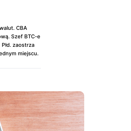
owalut. CBA
tową. Szef BTC-e
 Płd. zaostrza
jednym miejscu.