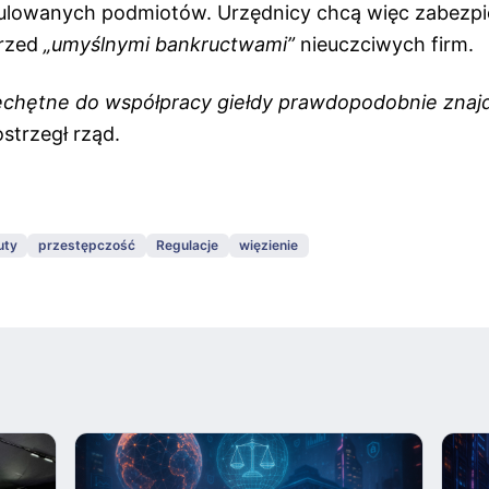
ulowanych podmiotów. Urzędnicy chcą więc zabezp
rzed
„umyślnymi bankructwami”
nieuczciwych firm.
iechętne do współpracy giełdy prawdopodobnie znajdą
strzegł rząd.
uty
przestępczość
Regulacje
więzienie