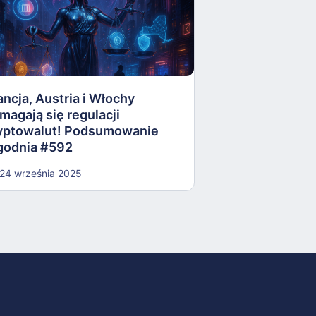
AI ocenia, kied
zająć Ukrainę. 
Ukrainy ostrzeg
Podsumowanie 
ancja, Austria i Włochy
magają się regulacji
17 września 202
yptowalut! Podsumowanie
godnia #592
24 września 2025