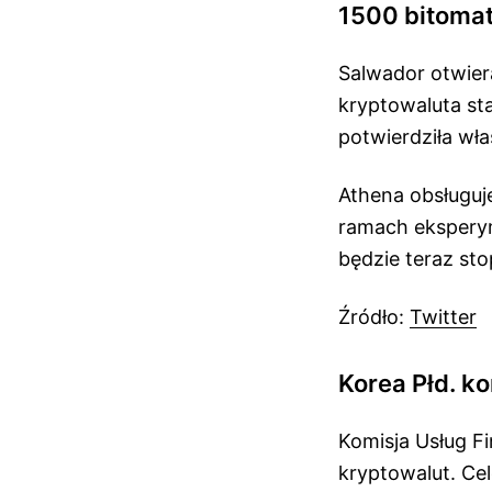
1500 bitoma
Salwador otwier
kryptowaluta st
potwierdziła wł
Athena obsługuj
ramach ekspery
będzie teraz st
Źródło:
Twitter
Korea Płd. ko
Komisja Usług F
kryptowalut. Cel