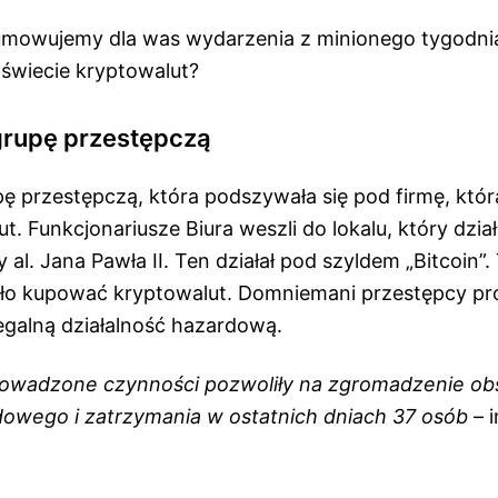
mowujemy dla was wydarzenia z minionego tygodni
 świecie kryptowalut?
grupę przestępczą
ę przestępczą, która podszywała się pod firmę, która
t. Funkcjonariusze Biura weszli do lokalu, który dział
al. Jana Pawła II. Ten działał pod szyldem „Bitcoin”. 
o kupować kryptowalut. Domniemani przestępcy pro
egalną działalność hazardową.
rowadzone czynności pozwoliły na zgromadzenie o
owego i zatrzymania w ostatnich dniach 37 osób
– i