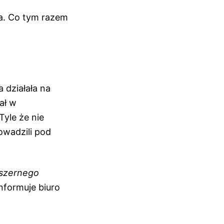
a. Co tym razem
 działała na
ał w
Tyle że nie
wadzili pod
bszernego
nformuje biuro