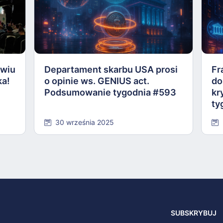
awiu
Departament skarbu USA prosi
Fr
ka!
o opinie ws. GENIUS act.
do
Podsumowanie tygodnia #593
kr
ty
30 września 2025
SUBSKRYBUJ