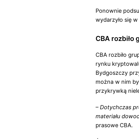
Ponownie podsu
wydarzyło się w
CBA rozbiło 
CBA rozbiło grup
rynku kryptowalu
Bydgoszczy przy 
można w nim był
przykrywką niel
– Dotychczas p
materiału dowod
prasowe CBA.