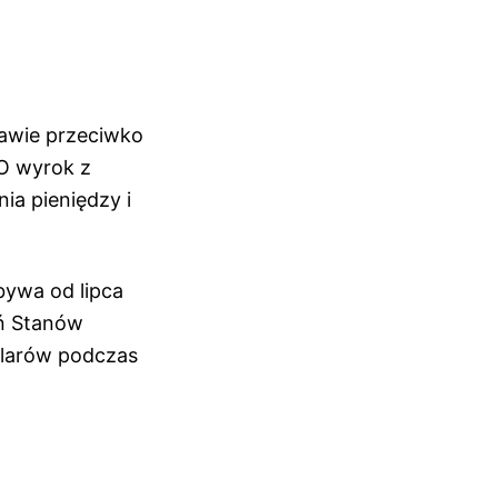
rawie przeciwko
 O wyrok z
ia pieniędzy i
ebywa od lipca
ań Stanów
olarów podczas