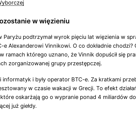
Wyborczej
ozostanie w więzieniu
w Paryżu podtrzymał wyrok pięciu lat więzienia w sp
-e Alexanderowi Vinnikowi. O co dokładnie chodzi?
 w ramach którego uznano, że Vinnik dopuścił się pran
ach zorganizowanej grupy przestępczej.
ki informatyk i były operator BTC-e. Za kratkami prz
resztowany w czasie wakacji w Grecji. To efekt dział
które oskarżają go o wypranie ponad 4 miliardów d
ącej już giełdy.