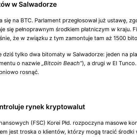
tów w Salwadorze
a się na BTC. Parlament przegłosował już ustawę, zg
aje się pełnoprawnym środkiem płatniczym w kraju. 
aśnie, że w związku z tym zamontuje tam aż 1500 bi
e dziś tylko dwa bitomaty w Salwadorze: jeden na pl
mentu o nazwie
„Bitcoin Beach”
)
,
a drugi w El Tunco.
opniowo rosnąć.
ntroluje rynek kryptowalut
inansowych (FSC) Korei Płd. rozpoczyna masowe kont
em jest troska o klientów, którzy mogą tracić środki