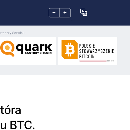
–
+
rtnerzy Serwisu:
tóra
ku BTC.