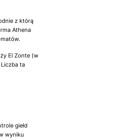
odnie z którą
Firma Athena
tomatów.
aży El Zonte (w
 Liczba ta
role giełd
 w wyniku