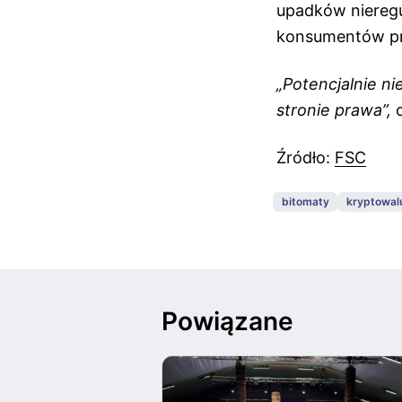
upadków niereg
konsumentów p
„Potencjalnie n
stronie prawa”,
o
Źródło:
FSC
bitomaty
kryptowal
Powiązane