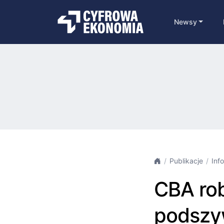
Newsy
Publikacje
Inf
CBA rob
podszyw