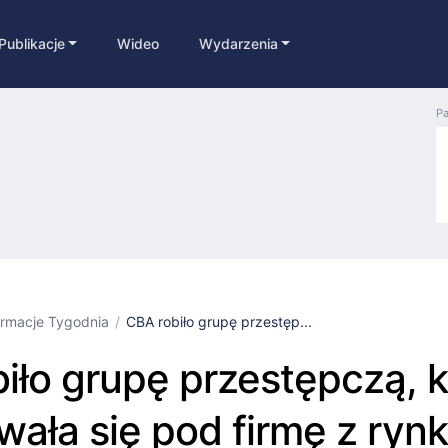
Publikacje
Wideo
Wydarzenia
Pa
ormacje Tygodnia
CBA robiło grupę przestęp...
iło grupę przestępczą, k
ała się pod firmę z ryn