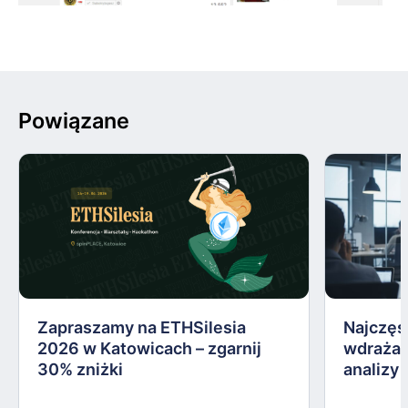
Powiązane
Zapraszamy na ETHSilesia
Najczęs
2026 w Katowicach – zgarnij
wdrażan
30% zniżki
analizy