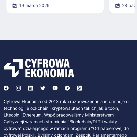
19 marca 2026
28 paź
Cyfrowa Ekonomia od 2013 roku rozpowszechnia informacje o
technologii Blockchain i kryptowalutach takich jak Bitcoin,
Litecoin i Ethereum. Współpracowaliśmy Ministerstwem
Cyfryzacji w ramach strumienia "Blockchain/DLT i waluty
cyfrowe" działającego w ramach programu "Od papierowej do
cyfrowej Polski". Byliśmy członkami Zespołu Parlamentarnego