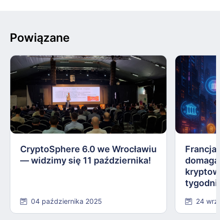
Powiązane
CryptoSphere 6.0 we Wrocławiu
Francja,
— widzimy się 11 października!
domagają
kryptow
tygodni
04 października 2025
24 wrz