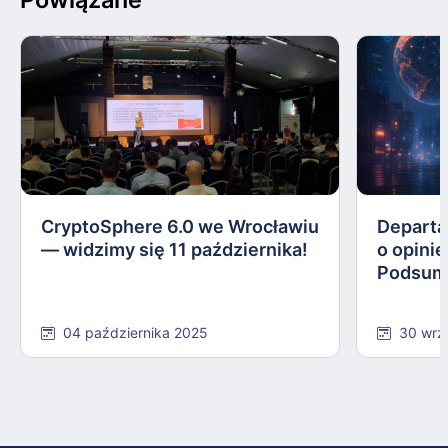
CryptoSphere 6.0 we Wrocławiu
Departa
— widzimy się 11 października!
o opinie
Podsum
04 października 2025
30 wrz