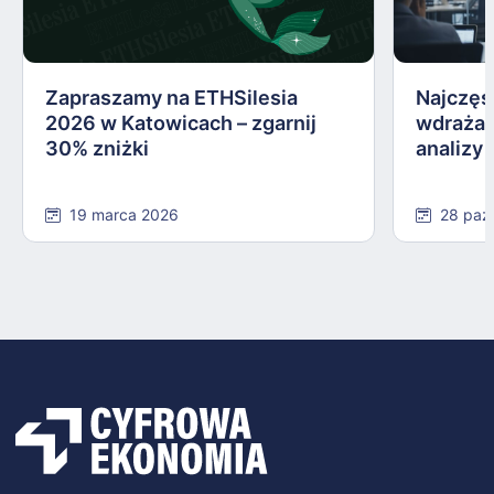
Zapraszamy na ETHSilesia
Najczęs
2026 w Katowicach – zgarnij
wdrażan
30% zniżki
analizy
19 marca 2026
28 paź