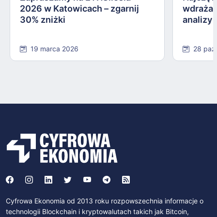
2026 w Katowicach – zgarnij
wdrażan
30% zniżki
analizy
19 marca 2026
28 paź
Cyfrowa Ekonomia od 2013 roku rozpowszechnia informacje o
technologii Blockchain i kryptowalutach takich jak Bitcoin,