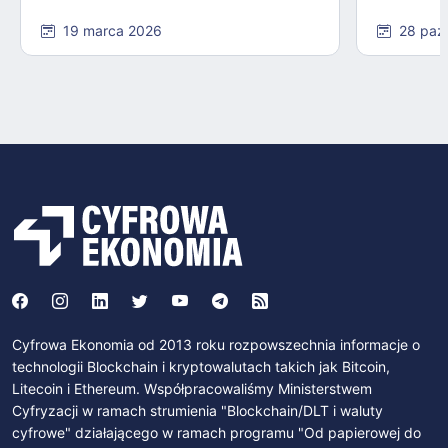
19 marca 2026
28 paź
Cyfrowa Ekonomia od 2013 roku rozpowszechnia informacje o
technologii Blockchain i kryptowalutach takich jak Bitcoin,
Litecoin i Ethereum. Współpracowaliśmy Ministerstwem
Cyfryzacji w ramach strumienia "Blockchain/DLT i waluty
cyfrowe" działającego w ramach programu "Od papierowej do