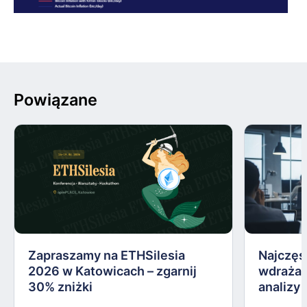
Powiązane
Zapraszamy na ETHSilesia
Najczęs
2026 w Katowicach – zgarnij
wdrażan
30% zniżki
analizy