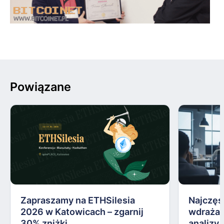
Powiązane
Zapraszamy na ETHSilesia
Najczęs
2026 w Katowicach – zgarnij
wdrażan
30% zniżki
analizy