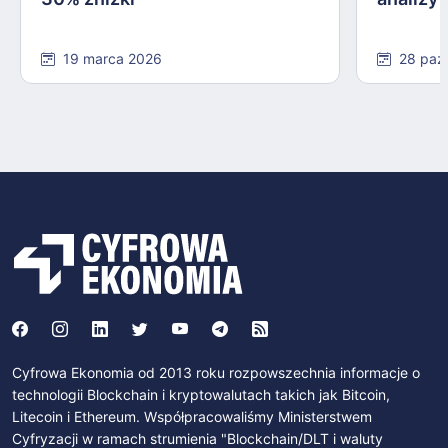
19 marca 2026
28 paź
Cyfrowa Ekonomia od 2013 roku rozpowszechnia informacje o
technologii Blockchain i kryptowalutach takich jak Bitcoin,
Litecoin i Ethereum. Współpracowaliśmy Ministerstwem
Cyfryzacji w ramach strumienia "Blockchain/DLT i waluty