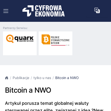
Partnerzy Serwisu:
Publikacje
tylko u nas
Bitcoin a NWO
Bitcoin a NWO
Artykuł porusza temat globalnej waluty
sterowanej przez elitę, związanej z ideą ?New