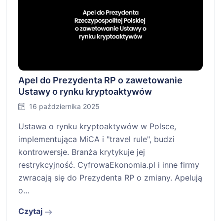
Apel do Prezydenta RP o zawetowanie
Ustawy o rynku kryptoaktywów
16 października 2025
Ustawa o rynku kryptoaktywów w Polsce,
implementująca MiCA i "travel rule", budzi
kontrowersje. Branża krytykuje jej
restrykcyjność. CyfrowaEkonomia.pl i inne firmy
zwracają się do Prezydenta RP o zmiany. Apelują
o…
Czytaj