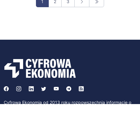
1
2
3
Cyfrowa Ekonomia od 2013 roku rozpowszechnia informacje o
technologii Blockchain i kryptowalutach takich jak Bitcoin,
Litecoin i Ethereum. Współpracowaliśmy Ministerstwem
Cyfryzacji w ramach strumienia "Blockchain/DLT i waluty
cyfrowe" działającego w ramach programu "Od papierowej do
cyfrowej Polski". Byliśmy członkami Zespołu Parlamentarnego