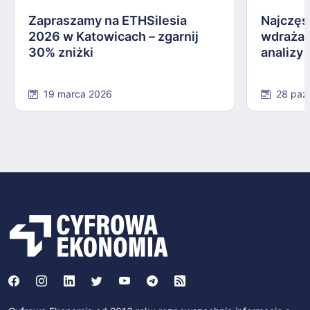
Zapraszamy na ETHSilesia
Najczęs
2026 w Katowicach – zgarnij
wdrażan
30% zniżki
analizy
19 marca 2026
28 paź