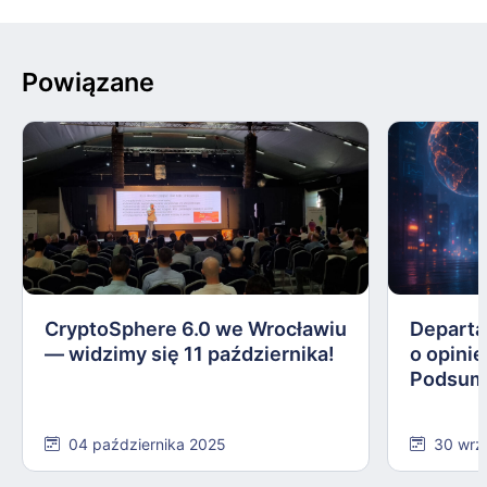
Powiązane
CryptoSphere 6.0 we Wrocławiu
Departa
— widzimy się 11 października!
o opinie
Podsum
04 października 2025
30 wrz