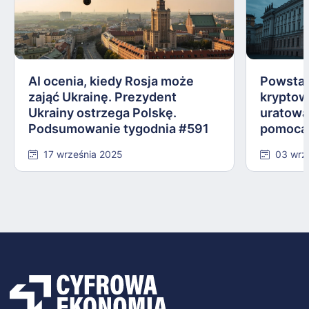
AI ocenia, kiedy Rosja może
Powstał
zająć Ukrainę. Prezydent
kryptow
Ukrainy ostrzega Polskę.
uratowa
Podsumowanie tygodnia #591
pomocą 
Podsum
17 września 2025
03 wrz