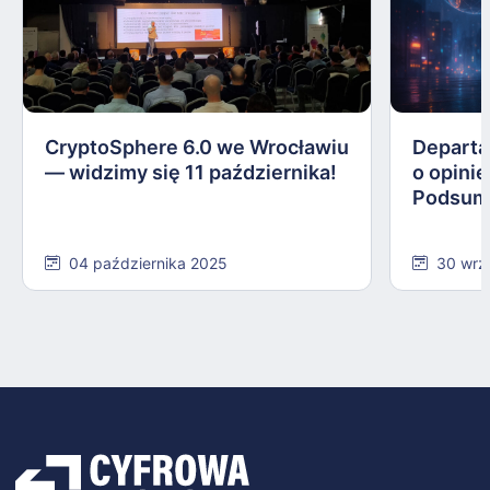
CryptoSphere 6.0 we Wrocławiu
Departa
— widzimy się 11 października!
o opinie
Podsum
04 października 2025
30 wrz