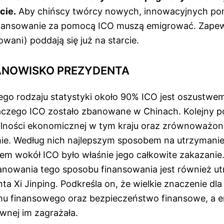
cie.
Aby chińscy twórcy nowych, innowacyjnych po
inansowanie za pomocą ICO muszą emigrować. Zapew
wani) poddają się już na starcie.
ANOWISKO PREZYDENTA
ego rodzaju statystyki około 90% ICO jest oszustwem
aczego ICO zostało zbanowane w Chinach. Kolejny 
ilności ekonomicznej w tym kraju oraz zrównoważon
e. Według nich najlepszym sposobem na utrzymanie
pem wokół ICO było właśnie jego całkowite zakazani
nowania tego sposobu finansowania jest również u
nta Xi Jinping. Podkreśla on, że wielkie znaczenie dla
u finansowego oraz bezpieczeństwo finansowe, a e
awnej im zagrażała.