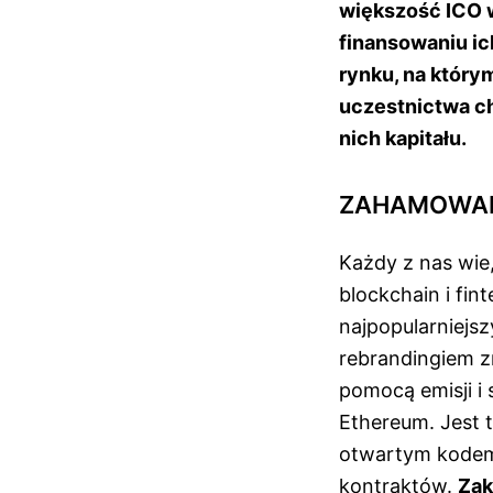
większość ICO w
finansowaniu ic
rynku, na który
uczestnictwa ch
nich kapitału.
ZAHAMOWAN
Każdy z nas wie,
blockchain i fi
najpopularniejsz
rebrandingiem z
pomocą emisji i
Ethereum. Jest t
otwartym kodem
kontraktów.
Zak