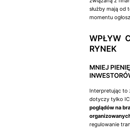
związaną z finan
służby mają od 
momentu ogłosz
WPŁYW CH
RYNEK
MNIEJ PIENI
INWESTORÓ
Interpretując t
dotyczy tylko I
poglądów na bra
organizowanych
regulowanie tra