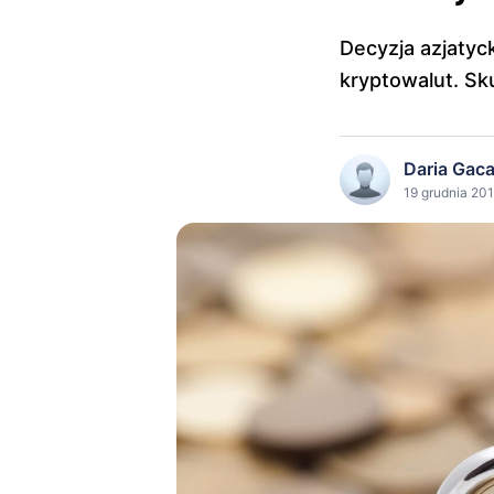
Decyzja azjatyc
kryptowalut. Sk
Daria Gac
19 grudnia 201