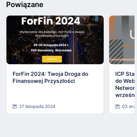
Powiązane
ForFin 2024: Twoja Droga do
ICP Sta
Finansowej Przyszłości
do Web3
Network
wrześni
27 listopada 2024
03 wrz