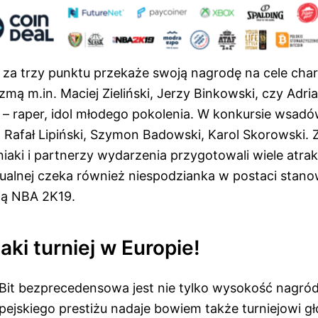
 za trzy punktu przekaże swoją nagrodę na cele cha
mą m.in. Maciej Zieliński, Jerzy Binkowski, czy Adrian
k – raper, idol młodego pokolenia. W konkursie wsad
 Rafał Lipiński, Szymon Badowski, Karol Skorowski. Z 
aki i partnerzy wydarzenia przygotowali wiele atrak
ualnej czeka również niespodzianka w postaci stano
ją NBA 2K19.
aki turniej w Europie!
Bit bezprecedensowa jest nie tylko wysokość nagród
opejskiego prestiżu nadaje bowiem także turniejowi 