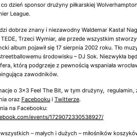
 co dzień sponsor drużyny piłkarskiej Wolverhampto
mier League.
dzi dobrze znany i niezawodny Waldemar Kasta! Nag
EDE, Trzeci Wymiar, ale przede wszystkim stworzył 
cki album pojawił się 17 sierpnia 2002 roku. Tło mu
 streetballowemu środowisku – DJ Sok. Niezwykła będ
era, którą podgrzeje z pewnością wspaniała wrocł
pingująca zawodników.
acje o 3×3 Feel The Bit, w tym drużyny, regulamin, z
nia oraz
Facebooku
i
Twitterze
.
nia na Facebooku:
cebook.com/events/1729072330538927/
wszystkich – małych i dużych – miłośników koszyków