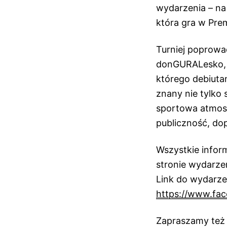
wydarzenia – na
która gra w Pre
Turniej poprowa
donGURALesko, T
którego debiutan
znany nie tylko
sportowa atmosf
publiczność, do
Wszystkie inform
stronie wydarze
Link do wydarze
https://www.fa
Zapraszamy też 