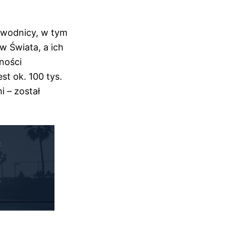
zawodnicy, w tym
w Świata, a ich
jności
st ok. 100 tys.
i – został