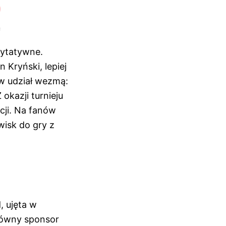
rytatywne.
 Kryński, lepiej
ów udział wezmą:
okazji turnieju
cji. Na fanów
wisk do gry z
, ujęta w
główny sponsor