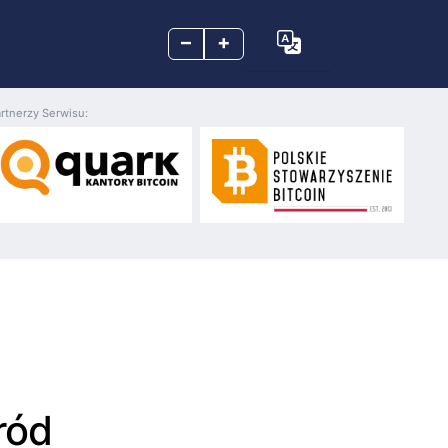
–
+
rtnerzy Serwisu:
ród