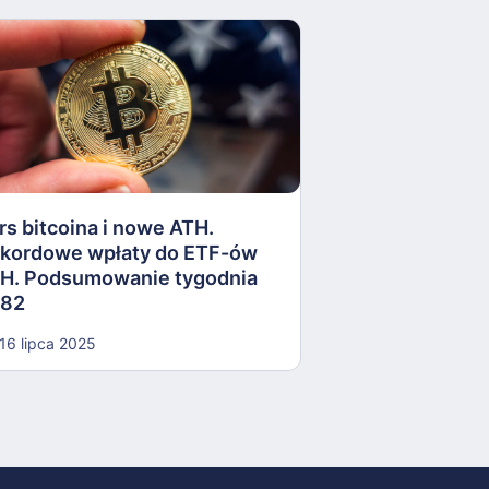
Robinhood kupu
Meta inwestuje
Podsumowanie 
rs bitcoina i nowe ATH.
kordowe wpłaty do ETF-ów
04 czerwca 202
H. Podsumowanie tygodnia
82
16 lipca 2025