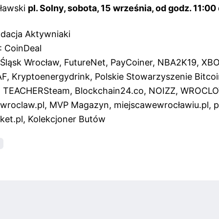
ławski
pl. Solny, sobota, 15 września, od godz. 11:00
dacja Aktywniaki
: CoinDeal
ląsk Wrocław, FutureNet, PayCoiner, NBA2K19, XBOX
, Kryptoenergydrink, Polskie Stowarzyszenie Bitcoin
ni: TEACHERSteam, Blockchain24.co, NOIZZ, WROCL
wroclaw.pl, MVP Magazyn, miejscawewrocławiu.pl, po
ket.pl, Kolekcjoner Butów