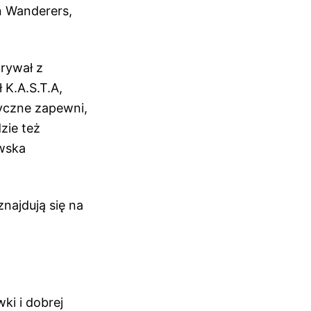
n Wanderers,
rywał z
K.A.S.T.A,
zyczne zapewni,
zie też
awska
najdują się na
ki i dobrej