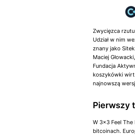
Zwycięzca rzutu
Udział w nim wez
znany jako Site
Maciej Głowacki,
Fundacja Aktywni
koszykówki wirt
najnowszą wers
Pierwszy t
W 3×3 Feel The 
bitcoinach. Eur