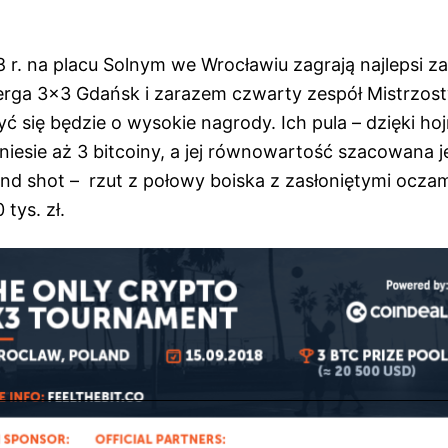
8 r. na placu Solnym we Wrocławiu zagrają najlepsi 
nerga 3×3 Gdańsk i zarazem czwarty zespół Mistrzost
yć się będzie o wysokie nagrody. Ich pula – dzięki ho
esie aż 3 bitcoiny, a jej równowartość szacowana je
ind shot – rzut z połowy boiska z zasłoniętymi oczam
tys. zł.