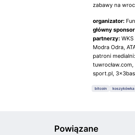
zabawy na wroc
organizator:
Fun
główny sponsor
partnerzy:
WKS Ś
Modra Odra, ATAF
patroni medial
tuwrocław.com, 
sport.pl, 3x3bas
bitcoin
koszykówka
Powiązane