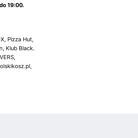
 do 19:00.
, Pizza Hut,
, Klub Black.
OVERS,
lskikosz.pl,