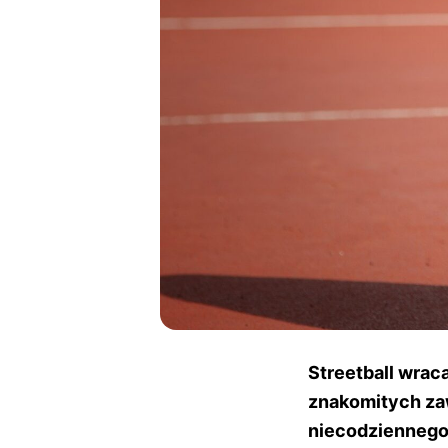
Streetball wraca
znakomitych zaw
niecodziennego 