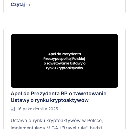
Czytaj
Apel do Prezydenta RP o zawetowanie
Ustawy o rynku kryptoaktywów
16 października 2025
Ustawa o rynku kryptoaktywów w Polsce,
implementująca MiCA i "travel rule", budzi