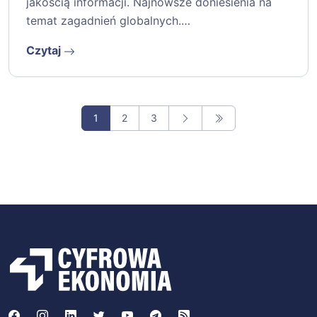
jakością informacji. Najnowsze doniesienia na
temat zagadnień globalnych.…
Czytaj
1
2
3