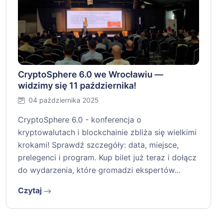
CryptoSphere 6.0 we Wrocławiu —
widzimy się 11 października!
04 października 2025
CryptoSphere 6.0 - konferencja o
kryptowalutach i blockchainie zbliża się wielkimi
krokami! Sprawdź szczegóły: data, miejsce,
prelegenci i program. Kup bilet już teraz i dołącz
do wydarzenia, które gromadzi ekspertów…
Czytaj