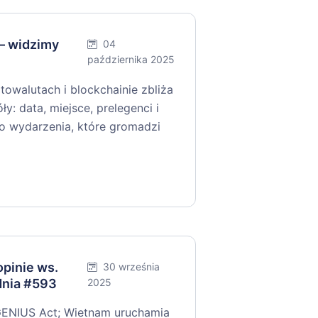
— widzimy
04
października 2025
towalutach i blockchainie zbliża
y: data, miejsce, prelegenci i
 do wydarzenia, które gromadzi
pinie ws.
30 września
dnia #593
2025
GENIUS Act; Wietnam uruchamia