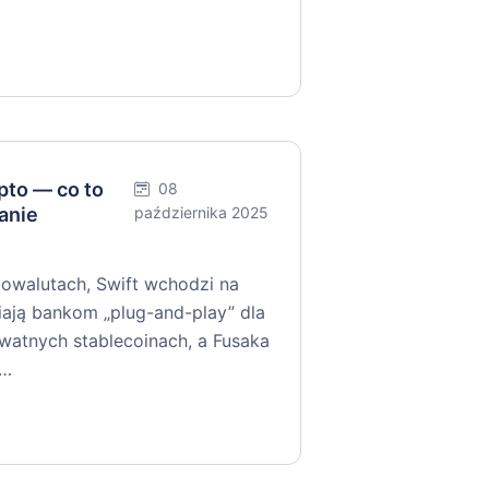
to — co to
08
anie
października 2025
walutach, Swift wchodzi na
niają bankom „plug-and-play” dla
ywatnych stablecoinach, a Fusaka
y…