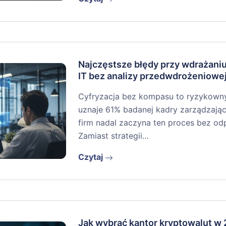
Najczęstsze błędy przy wdrażan
IT bez analizy przedwdrożeniowe
Cyfryzacja bez kompasu to ryzykowny r
uznaje 61% badanej kadry zarządzając
firm nadal zaczyna ten proces bez o
Zamiast strategii…
Czytaj
Jak wybrać kantor kryptowalut w