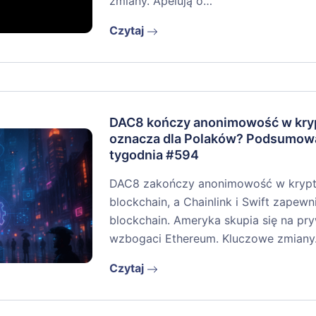
zmiany. Apelują o…
Czytaj
DAC8 kończy anonimowość w kryp
oznacza dla Polaków? Podsumow
tygodnia #594
DAC8 zakończy anonimowość w krypto
blockchain, a Chainlink i Swift zapew
blockchain. Ameryka skupia się na pr
wzbogaci Ethereum. Kluczowe zmian
Czytaj