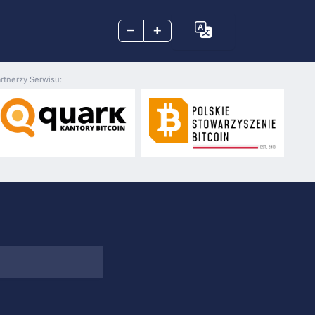
–
+
rtnerzy Serwisu: