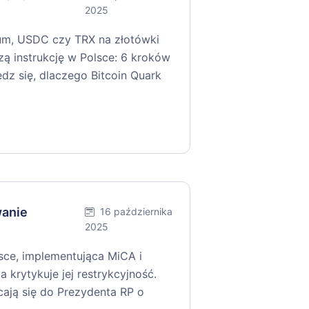
2025
um, USDC czy TRX na złotówki
zą instrukcję w Polsce: 6 kroków
edz się, dlaczego Bitcoin Quark
wanie
16 października
2025
ce, implementująca MiCA i
a krytykuje jej restrykcyjność.
cają się do Prezydenta RP o