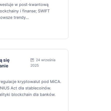
nwestuje w post-kwantową
ockchainy i finanse; SWIFT
jnowsze trendy…
ą się
24 września
anie
2025
 regulacje kryptowalut pod MiCA.
IUS Act dla stablecoinów.
tyki blockchain dla banków.