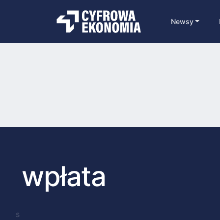
Newsy
wpłata
s