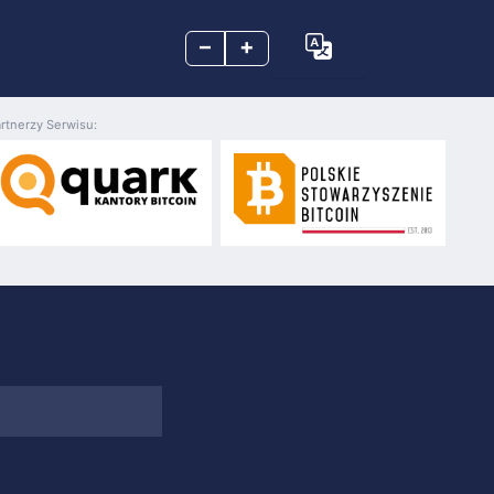
–
+
rtnerzy Serwisu: