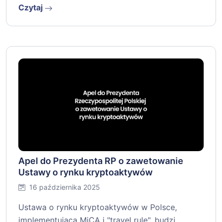
Czytaj
Apel do Prezydenta RP o zawetowanie
Ustawy o rynku kryptoaktywów
16 października 2025
Ustawa o rynku kryptoaktywów w Polsce,
implementująca MiCA i "travel rule", budzi