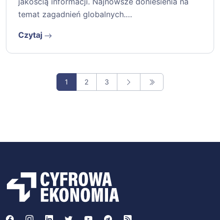
jakością informacji. Najnowsze doniesienia na
temat zagadnień globalnych.…
Czytaj
1
2
3