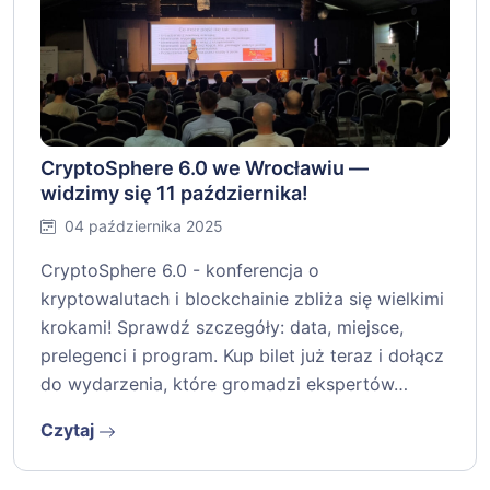
CryptoSphere 6.0 we Wrocławiu —
widzimy się 11 października!
04 października 2025
CryptoSphere 6.0 - konferencja o
kryptowalutach i blockchainie zbliża się wielkimi
krokami! Sprawdź szczegóły: data, miejsce,
prelegenci i program. Kup bilet już teraz i dołącz
do wydarzenia, które gromadzi ekspertów…
Czytaj