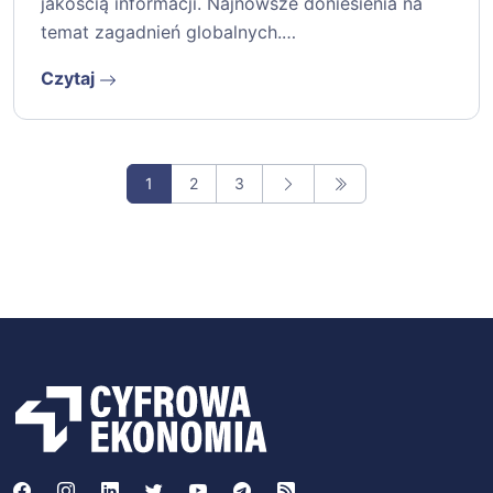
jakością informacji. Najnowsze doniesienia na
temat zagadnień globalnych.…
Czytaj
1
2
3