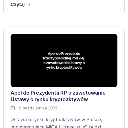
Czytaj
Apel do Prezydenta RP o zawetowanie
Ustawy o rynku kryptoaktywów
16 października 2025
Ustawa o rynku kryptoaktywów w Polsce,
implementująca MiCA i "travel rule", budzi