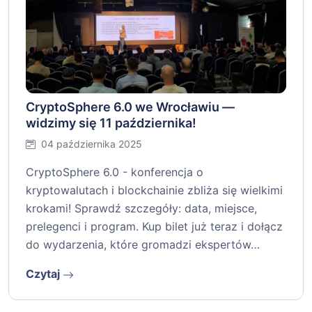
CryptoSphere 6.0 we Wrocławiu —
widzimy się 11 października!
04 października 2025
CryptoSphere 6.0 - konferencja o
kryptowalutach i blockchainie zbliża się wielkimi
krokami! Sprawdź szczegóły: data, miejsce,
prelegenci i program. Kup bilet już teraz i dołącz
do wydarzenia, które gromadzi ekspertów…
Czytaj