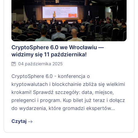
CryptoSphere 6.0 we Wrocławiu —
widzimy się 11 października!
04 października 2025
CryptoSphere 6.0 - konferencja o
kryptowalutach i blockchainie zbliża się wielkimi
krokami! Sprawdź szczegóły: data, miejsce,
prelegenci i program. Kup bilet już teraz i dołącz
do wydarzenia, które gromadzi ekspertów…
Czytaj