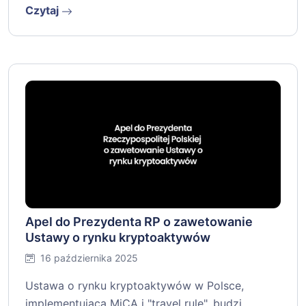
Czytaj
Apel do Prezydenta RP o zawetowanie
Ustawy o rynku kryptoaktywów
16 października 2025
Ustawa o rynku kryptoaktywów w Polsce,
implementująca MiCA i "travel rule", budzi