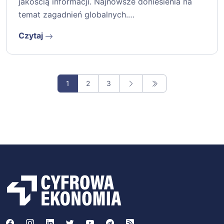
jakością informacji. Najnowsze doniesienia na
temat zagadnień globalnych.…
Czytaj
1
2
3