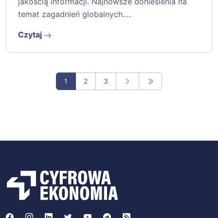
jakością informacji. Najnowsze doniesienia na
temat zagadnień globalnych.…
Czytaj
1
2
3