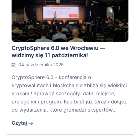
CryptoSphere 6.0 we Wrocławiu —
widzimy się 11 października!
04 października 2025
CryptoSphere 6.0 - konferencja o
kryptowalutach i blockchainie zbliża się wielkimi
krokami! Sprawdź szczegóły: data, miejsce,
prelegenci i program. Kup bilet już teraz i dołącz
do wydarzenia, które gromadzi ekspertów…
Czytaj