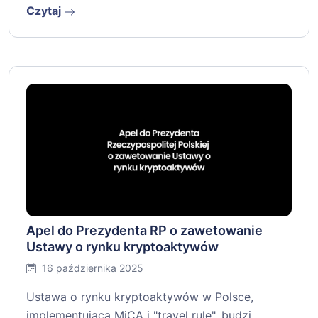
Czytaj
Apel do Prezydenta RP o zawetowanie
Ustawy o rynku kryptoaktywów
16 października 2025
Ustawa o rynku kryptoaktywów w Polsce,
implementująca MiCA i "travel rule", budzi